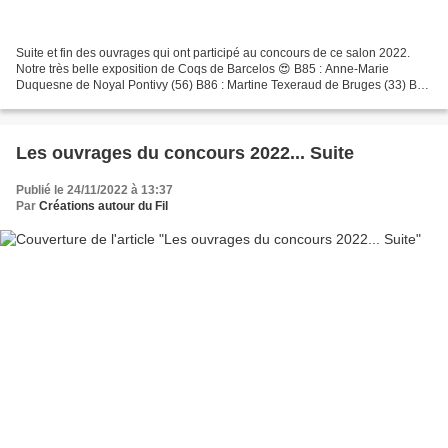
Suite et fin des ouvrages qui ont participé au concours de ce salon 2022.
Notre très belle exposition de Coqs de Barcelos 😍 B85 : Anne-Marie
Duquesne de Noyal Pontivy (56) B86 : Martine Texeraud de Bruges (33) B87
: Hélène Chauveau de Merignac (33) B88...
Les ouvrages du concours 2022... Suite
Publié le 24/11/2022 à 13:37
Par
Créations autour du Fil