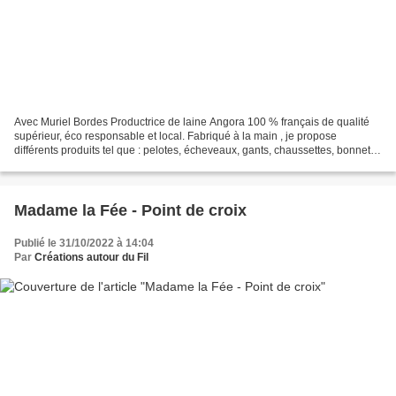
Avec Muriel Bordes Productrice de laine Angora 100 % français de qualité
supérieur, éco responsable et local. Fabriqué à la main , je propose
différents produits tel que : pelotes, écheveaux, gants, chaussettes, bonnets,
tricot etc A retrouver sur le...
Madame la Fée - Point de croix
Publié le 31/10/2022 à 14:04
Par
Créations autour du Fil