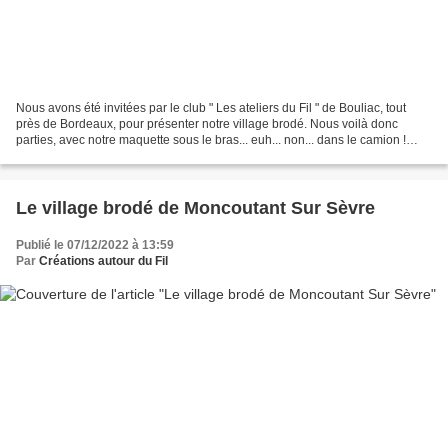
Nous avons été invitées par le club " Les ateliers du Fil " de Bouliac, tout
près de Bordeaux, pour présenter notre village brodé. Nous voilà donc
parties, avec notre maquette sous le bras... euh... non... dans le camion !
C'est qu'elle est grande cette...
Le village brodé de Moncoutant Sur Sèvre
Publié le 07/12/2022 à 13:59
Par
Créations autour du Fil