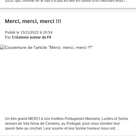
2020, qui, comme on le sait n'a pas eu lieu en raison d'un méchant virus !
Vous verrez des numéros d'ouvrages...
Merci, merci, merci !!!
Publié le 15/11/2022 à 19:54
Par
Créations autour du Fil
Un très grand MERCI à nos invitées Portugaises Manuela, Lurdes et Sonia,
venues de Vila Nova de Cerveira, au Portugal, pour nous montrer leur
savoir-faire au crochet. Leur sourire et leur bonne humeur nous ont
accompagnés pendant ces 3 jours de salon....