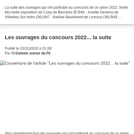
La suite des ouvrages qui ont participé au concours de ce salon 2022. Notre
très belle exposition de Coqs de Barcelos 😍 B46 : Josette Desbois de
Villedieu Sur Indre (36) B47 : Nadine Baudiment de Levroux (36) B48 :
Muriel Jumeau d'Arthon (36) B49 : Françoise...
Les ouvrages du concours 2022... la suite
Publié le 22/11/2022 à 21:00
Par
Créations autour du Fil
Voici maintenant tous les ouvrages qui ont participé au concours de ce salon