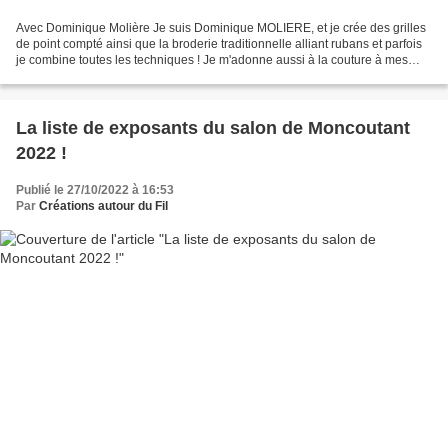
Avec Dominique Molière Je suis Dominique MOLIERE, et je crée des grilles
de point compté ainsi que la broderie traditionnelle alliant rubans et parfois
je combine toutes les techniques ! Je m'adonne aussi à la couture à mes
moment perdues... et je suis...
La liste de exposants du salon de Moncoutant
2022 !
Publié le 27/10/2022 à 16:53
Par
Créations autour du Fil