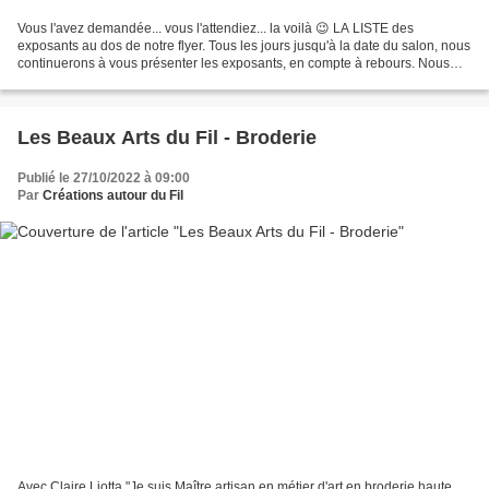
Vous l'avez demandée... vous l'attendiez... la voilà 😉 LA LISTE des
exposants au dos de notre flyer. Tous les jours jusqu'à la date du salon, nous
continuerons à vous présenter les exposants, en compte à rebours. Nous
sommes à J-15 !
Les Beaux Arts du Fil - Broderie
Publié le 27/10/2022 à 09:00
Par
Créations autour du Fil
Avec Claire Liotta "Je suis Maître artisan en métier d'art en broderie haute