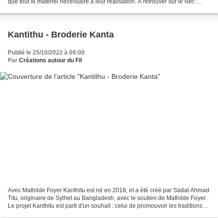
que tout le matériel nécessaire à leur réalisation. A retrouver sur le Net :
Facebook : Carpe dans les...
Kantithu - Broderie Kanta
Publié le 25/10/2022 à 09:00
Par
Créations autour du Fil
Avec Mathilde Foyer Kanthitu est né en 2018, et a été créé par Sadat Ahmad
Titu, originaire de Sylhet au Bangladesh, avec le soutien de Mathilde Foyer.
Le projet Kanthitu est parti d'un souhait : celui de promouvoir les traditions
de broderie Kantha,...