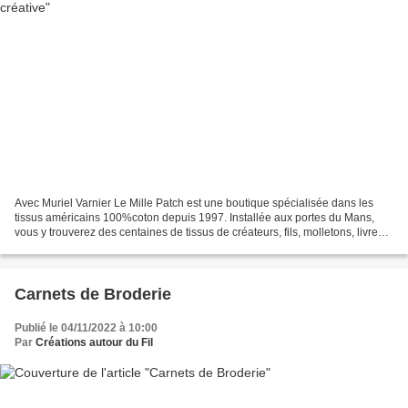
Avec Muriel Varnier Le Mille Patch est une boutique spécialisée dans les
tissus américains 100%coton depuis 1997. Installée aux portes du Mans,
vous y trouverez des centaines de tissus de créateurs, fils, molletons, livres,
kits et accessoires pour le...
Carnets de Broderie
Publié le 04/11/2022 à 10:00
Par
Créations autour du Fil