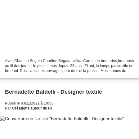
Avec Charline Segala Charline Segala , allias Carnet de broderies,brodeuse
au fil des jours. Un plein temps depuis 23 ans ! Et oui, le temps passe vite en
brodant. Des livres, des ouvrages pour dmc et la presse. Mes thèmes de
prédilection : la mode 1950,l’univers...
Bernadette Baldelli - Designer textile
Publié le 03/11/2022 à 10:00
Par
Créations autour du Fil