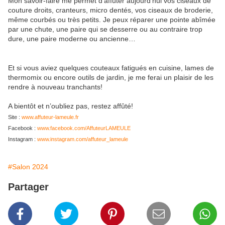
Mon savoir-faire me permet d’affûter aujourd’hui vos ciseaux de
couture droits, cranteurs, micro dentés, vos ciseaux de broderie,
même courbés ou très petits. Je peux réparer une pointe abîmée
par une chute, une paire qui se desserre ou au contraire trop
dure, une paire moderne ou ancienne…
Et si vous aviez quelques couteaux fatigués en cuisine, lames de
thermomix ou encore outils de jardin, je me ferai un plaisir de les
rendre à nouveau tranchants!
A bientôt et n’oubliez pas, restez affûté!
Site :
www.affuteur-lameule.fr
Facebook :
www.facebook.com/AffuteurLAMEULE
Instagram :
www.instagram.com/affuteur_lameule
#Salon 2024
Partager