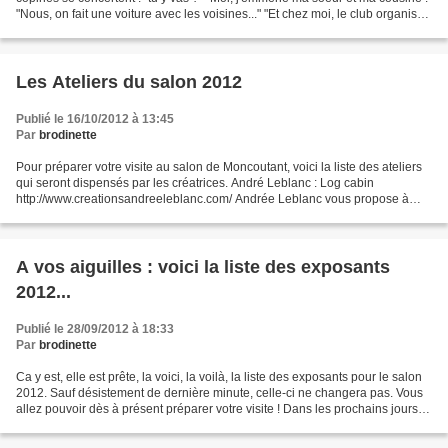
"Nous, on fait une voiture avec les voisines..." "Et chez moi, le club organise
un car...." Bref, ça...
Les Ateliers du salon 2012
Publié le 16/10/2012 à 13:45
Par
brodinette
Pour préparer votre visite au salon de Moncoutant, voici la liste des ateliers
qui seront dispensés par les créatrices. André Leblanc : Log cabin
http://www.creationsandreeleblanc.com/ Andrée Leblanc vous propose à
une initiation au log cabin, à la machine...
A vos aiguilles : voici la liste des exposants
2012...
Publié le 28/09/2012 à 18:33
Par
brodinette
Ca y est, elle est prête, la voici, la voilà, la liste des exposants pour le salon
2012. Sauf désistement de dernière minute, celle-ci ne changera pas. Vous
allez pouvoir dès à présent préparer votre visite ! Dans les prochains jours,
nous annoncerons...