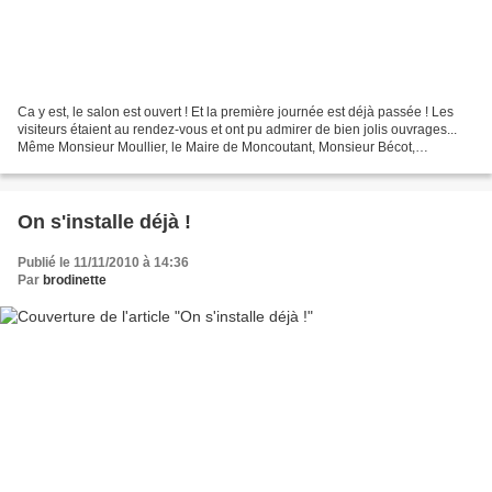
Ca y est, le salon est ouvert ! Et la première journée est déjà passée ! Les
visiteurs étaient au rendez-vous et ont pu admirer de bien jolis ouvrages...
Même Monsieur Moullier, le Maire de Moncoutant, Monsieur Bécot,
Sénateur, Monsieur Potiron, conseiller...
On s'installe déjà !
Publié le 11/11/2010 à 14:36
Par
brodinette