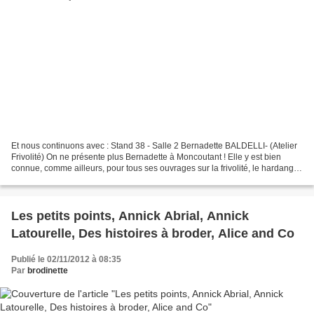
Et nous continuons avec : Stand 38 - Salle 2 Bernadette BALDELLI- (Atelier
Frivolité) On ne présente plus Bernadette à Moncoutant ! Elle y est bien
connue, comme ailleurs, pour tous ses ouvrages sur la frivolité, le hardanger,
le point de croix, la broderie...
Les petits points, Annick Abrial, Annick
Latourelle, Des histoires à broder, Alice and Co
Publié le 02/11/2012 à 08:35
Par
brodinette