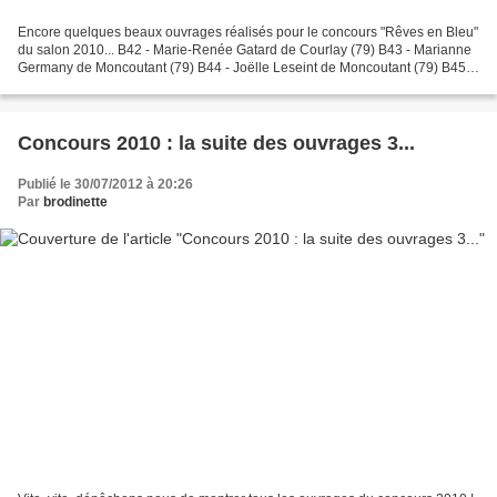
Encore quelques beaux ouvrages réalisés pour le concours "Rêves en Bleu"
du salon 2010... B42 - Marie-Renée Gatard de Courlay (79) B43 - Marianne
Germany de Moncoutant (79) B44 - Joëlle Leseint de Moncoutant (79) B45 -
Bernadette Peltier de Cerizay (79)...
Concours 2010 : la suite des ouvrages 3...
Publié le 30/07/2012 à 20:26
Par
brodinette