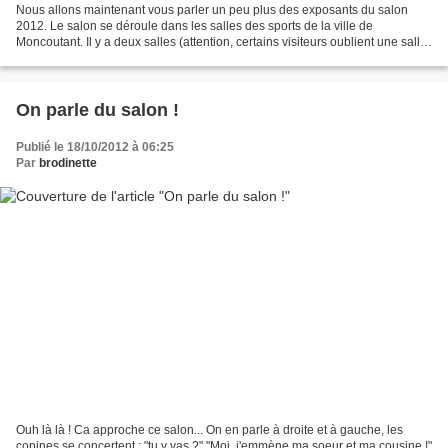
Nous allons maintenant vous parler un peu plus des exposants du salon
2012. Le salon se déroule dans les salles des sports de la ville de
Moncoutant. Il y a deux salles (attention, certains visiteurs oublient une salle
!) qui sont côte à côte. Dans la...
On parle du salon !
Publié le 18/10/2012 à 06:25
Par
brodinette
Ouh là là ! Ca approche ce salon... On en parle à droite et à gauche, les
copines se concertent : "tu y vas ?" "Moi, j'emmène ma soeur et ma cousine !"