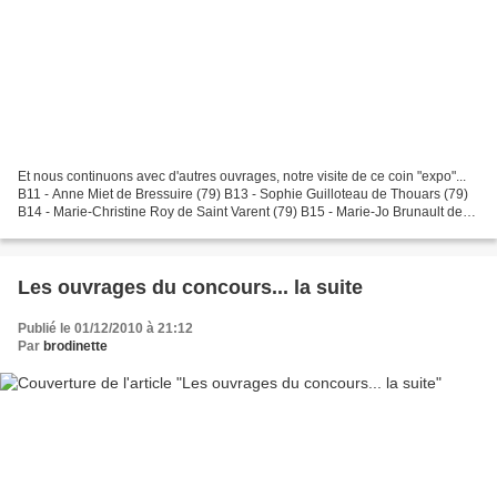
Et nous continuons avec d'autres ouvrages, notre visite de ce coin "expo"...
B11 - Anne Miet de Bressuire (79) B13 - Sophie Guilloteau de Thouars (79)
B14 - Marie-Christine Roy de Saint Varent (79) B15 - Marie-Jo Brunault de
Bressuire (79) B17 - Monique...
Les ouvrages du concours... la suite
Publié le 01/12/2010 à 21:12
Par
brodinette