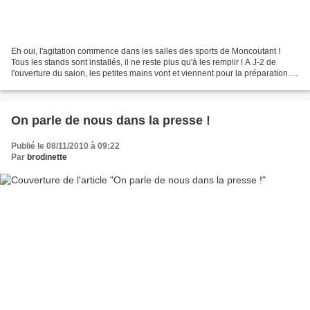
Eh oui, l'agitation commence dans les salles des sports de Moncoutant !
Tous les stands sont installés, il ne reste plus qu'à les remplir ! A J-2 de
l'ouverture du salon, les petites mains vont et viennent pour la préparation...
Nos amies, Giuliana, Gisella,...
On parle de nous dans la presse !
Publié le 08/11/2010 à 09:22
Par
brodinette