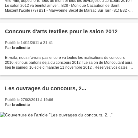
Vite, vite, dépêchons nous de montrer tous les ouvrages du concours 2010 !
Le salon 2012 va bientôt arriver... B28 - Monique Cazaubon de Saint
Maixent l'Ecole (79) B31 - Maryvonne Bécot de Marsac Sur Tarn (81) B32 -
Marie Collin de Montmorillon (86) B33...
Concours d'arts textiles pour le salon 2012
Publié le 14/11/2011 à 21:41
Par
brodinette
Et voilà, nous n'avons pas encore vu toutes les réalisations du concours
2010, et nous parlons déjà du concours 2012 ! Le salon de Moncoutant aura
lieu le samedi 10 et le dimanche 11 novembre 2012 . Réservez vos dates !
Nous accueillerons pour 2012, des...
Les ouvrages du concours, 2...
Publié le 27/02/2011 à 19:06
Par
brodinette