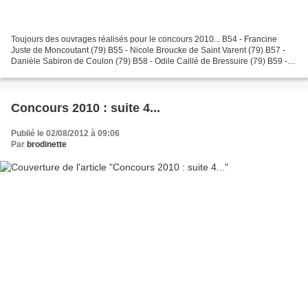
Toujours des ouvrages réalisés pour le concours 2010... B54 - Francine
Juste de Moncoutant (79) B55 - Nicole Broucke de Saint Varent (79) B57 -
Danièle Sabiron de Coulon (79) B58 - Odile Caillé de Bressuire (79) B59 -
Monique Baudoin de Chiché (79) B64...
Concours 2010 : suite 4...
Publié le 02/08/2012 à 09:06
Par
brodinette