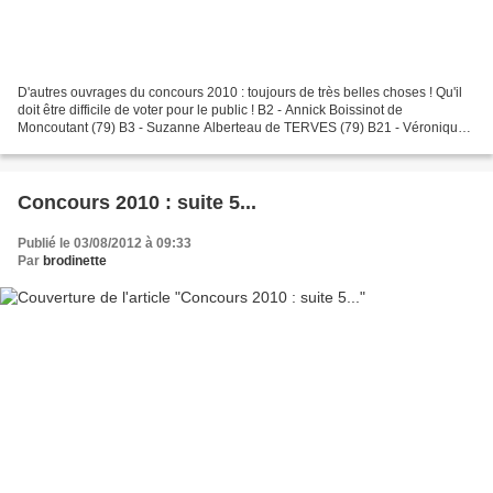
D'autres ouvrages du concours 2010 : toujours de très belles choses ! Qu'il
doit être difficile de voter pour le public ! B2 - Annick Boissinot de
Moncoutant (79) B3 - Suzanne Alberteau de TERVES (79) B21 - Véronique
Dujardin de Poitiers (86) B19 - Christelle...
Concours 2010 : suite 5...
Publié le 03/08/2012 à 09:33
Par
brodinette