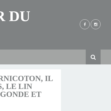
R DU
RNICOTON, IL
, LE LIN
EGONDE ET