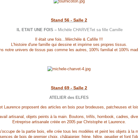
Stand 56 - Salle 2
IL ETAIT UNE FOIS –
Michèle CHARVETet sa fille Camille
Il était une fois...Mèrchèle & Cafille !!!
L'histoire d'une famille qui dessine et imprime ses propres tissus.
s notre univers de tissus pas comme les autres, 100% familial et 100% made
Stand 69 - Salle 2
ATELIER des ELFES
et Laurence proposent des articles en bois pour brodeuses, patcheuses et loisi
avail artisanal, objets peints à la main. Boutons, trifils, hornbook, cadres, di
Entreprise artisanale créée en 2005 par Christophe et Laurence.
s'occupe de la partie bois, elle crée tous les modèles et peint les objets à la 
nces de bois de premier choix, châtaignier, frène, hêtre, peuplier et font l'ob