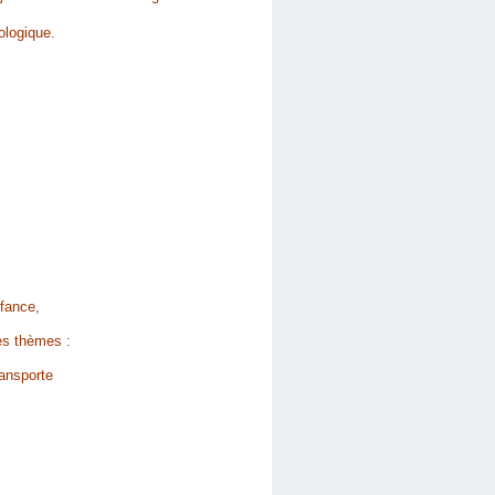
ologique.
nfance,
res thèmes :
ransporte