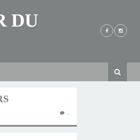
R DU
RS
…