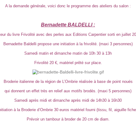
A la demande générale, voici donc le programme des ateliers du salon :
Bernadette BALDELLI :
eur du livre Frivolité avec des perles aux Editions Carpentier sorti en juillet 2
Bernadette Baldelli propose une initiation à la frivolité. (maxi 3 personnes)
Samedi matin et dimanche matin de 10h 30 à 13h
Frivolité 20 €, matériel prêté sur place.
Broderie italienne de la région de L’Ombrie réalisée à base de point noués
qui donnent un effet très en relief aux motifs brodés. (maxi 5 personnes)
Samedi après midi et dimanche après midi de 14h30 à 16h30
nitiation à la Broderie d’Ombrie 30 euros matériel fourni (tissu, fil, aiguille fiche
Prévoir un tambour à broder de 20 cm de diam.