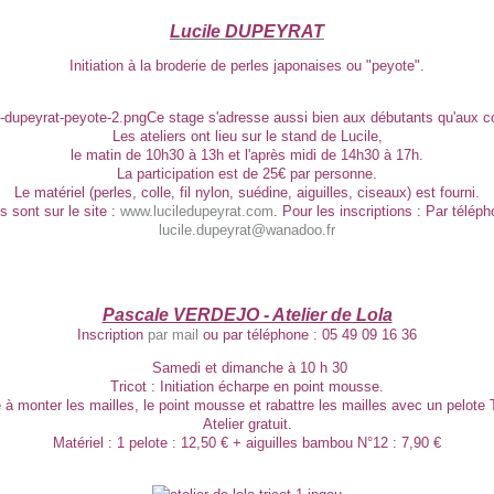
Lucile DUPEYRAT
Initiation à la broderie de perles japonaises ou "peyote".
Ce stage s'adresse aussi bien aux débutants qu'aux c
Les ateliers ont lieu sur le stand de Lucile,
le matin de 10h30 à 13h et l'après midi de 14h30 à 17h.
La participation est de 25€ par personne.
Le matériel (perles, colle, fil nylon, suédine, aiguilles, ciseaux) est fourni.
 sont sur le site :
www.luciledupeyrat.com
. Pour les inscriptions : Par télép
lucile.dupeyrat@wanadoo.fr
Pascale VERDEJO - Atelier de Lola
Inscription
par mail
ou par téléphone :
05 49 09 16 36
Samedi et dimanche à 10 h 30
Tricot : Initiation écharpe en point mousse.
e à monter les mailles, le point mousse et rabattre les mailles avec un pelote 
Atelier gratuit.
Matériel : 1 pelote : 12,50 € + aiguilles bambou N°12 : 7,90 €