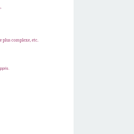
,
e plus complexe, etc.
ppris.