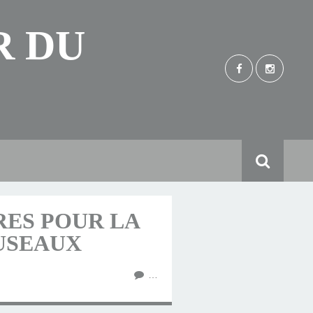
R DU
ES POUR LA
FUSEAUX
…