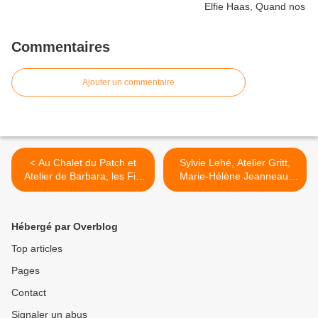
Commentaires
Ajouter un commentaire
< Au Chalet du Patch et
Sylvie Lehé, Atelier Gritt,
Atelier de Barbara, les Fils
Marie-Hélène Jeanneau,
à Soso, Catherine
Michèle Andreu, Atelier
Laurençon, Un Chat dans
Amandinelli, Les Boutis de
l'Aiguille, Marie-Thérèse
Lucie >
Hébergé par Overblog
Saint Aubin, Nature Lin et
Cie
Top articles
Pages
Contact
Signaler un abus