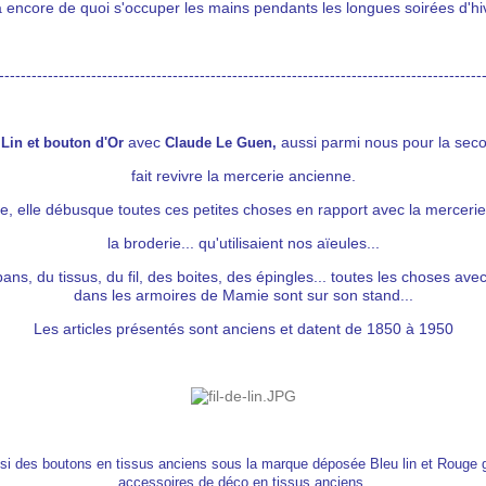
à encore de quoi s'occuper les mains pendants les longues soirées d'hiv
-----------------------------------------------------------------------------------------
avec
aussi parmi nous pour la seco
 Lin et bouton d'Or
Claude Le Guen,
fait revivre la mercerie ancienne.
ue, elle débusque toutes ces petites choses en rapport avec la mercerie, 
la broderie... qu'utilisaient nos aïeules...
ns, du tissus, du fil, des boites, des épingles... toutes les choses ave
dans les armoires de Mamie sont sur son stand...
Les articles présentés sont anciens et datent de 1850 à 1950
si des boutons en tissus anciens sous la marque déposée Bleu lin et Rouge g
accessoires de déco en tissus anciens.