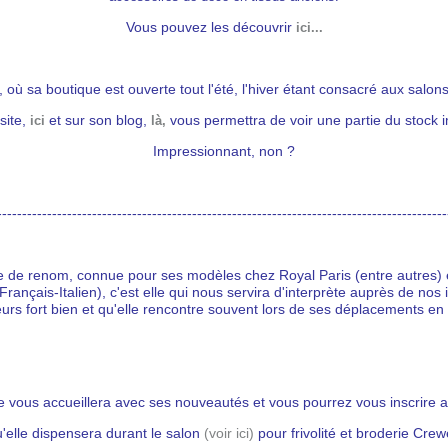
Vous pouvez les découvrir
ici...
, où sa boutique est ouverte tout l'été, l'hiver étant consacré aux salons 
site,
et sur son blog,
vous permettra de voir une partie du stock 
ici
là,
Impressionnant, non ?
------------------------------------------------------------------------------------------
tile de renom, connue pour ses modèles chez Royal Paris (entre autres)
(Français-Italien), c'est elle qui nous servira d'interprète auprès de nos i
leurs fort bien et qu'elle rencontre souvent lors de ses déplacements en I
 vous accueillera avec ses nouveautés et vous pourrez vous inscrire a
'elle dispensera durant le salon
(voir ici)
pour frivolité et broderie Crew