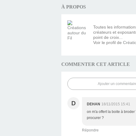
À PROPOS
Toutes les information
créateurs et exposants 
point de croix...
Voir le profil de
Créati
COMMENTER CET ARTICLE
Ajouter un commentair
D
DEHAN
18/11/2015 15:41
on m'a offert la boite à brode
procurer ?
Répondre