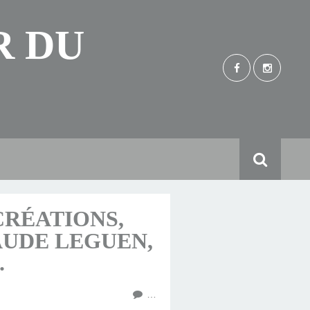
R DU
CRÉATIONS,
AUDE LEGUEN,
.
…