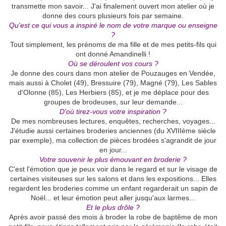
transmette mon savoir... J'ai finalement ouvert mon atelier où je
donne des cours plusieurs fois par semaine.
Qu'est ce qui vous a inspiré le nom de votre marque ou enseigne
?
Tout simplement, les prénoms de ma fille et de mes petits-fils qui
ont donné Amandinelli !
Où se déroulent vos cours ?
Je donne des cours dans mon atelier de Pouzauges en Vendée,
mais aussi à Cholet (49), Bressuire (79), Magné (79), Les Sables
d'Olonne (85), Les Herbiers (85), et je me déplace pour des
groupes de brodeuses, sur leur demande...
D'où tirez-vous votre inspiration ?
De mes nombreuses lectures, enquêtes, recherches, voyages...
J'étudie aussi certaines broderies anciennes (du XVIIIème siècle
par exemple), ma collection de pièces brodées s'agrandit de jour
en jour...
Votre souvenir le plus émouvant en broderie ?
C'est l'émotion que je peux voir dans le regard et sur le visage de
certaines visiteuses sur les salons et dans les expositions... Elles
regardent les broderies comme un enfant regarderait un sapin de
Noël... et leur émotion peut aller jusqu'aux larmes...
Et le plus drôle ?
Après avoir passé des mois à broder la robe de baptême de mon