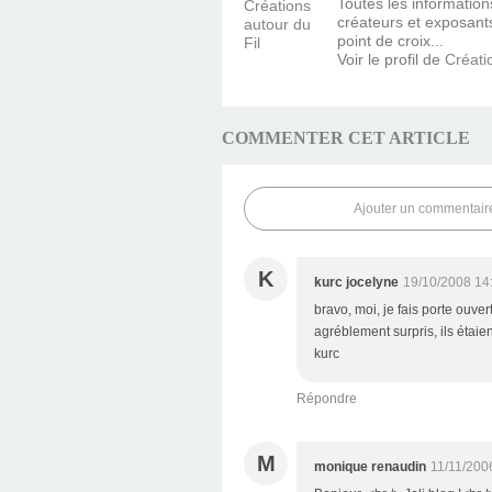
Toutes les information
créateurs et exposants 
point de croix...
Voir le profil de
Créati
COMMENTER CET ARTICLE
Ajouter un commentair
K
kurc jocelyne
19/10/2008 14
bravo, moi, je fais porte ouve
agréblement surpris, ils étai
kurc
Répondre
M
monique renaudin
11/11/200