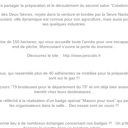
re partager la préparation et le déroulement du second salon "Création
e des Deux-Sèvres, noyée dans la verdure et bordée par la Sèvre Nant
outant, ville dynamique est connue pour son agriculture, mais aussi p
ses quelques industries.
ine de 150 hectares, qui vous accueille toute l'année pour une escap
end de pêche, Moncoutant s'ouvre la porte du tourisme...
Découvrez le site :
http://www.pescalis.fr
tous, qui rassemble plus de 40 adhérentes se mobilise pour la préparat
sont sur le gaz !!!
ncours "79 brodeuses pour le département du 79" et ont déjà bien avan
bientôt chez leurs destinataires...
 réfléchit à la réalisation d'un badge spécial "Maison pour tous" qui pe
les organisateurs dans la salle... Des essais sont en cours !!!
 donné lieu à de nombreux échanges concernant ces badges !!! Un p'ti