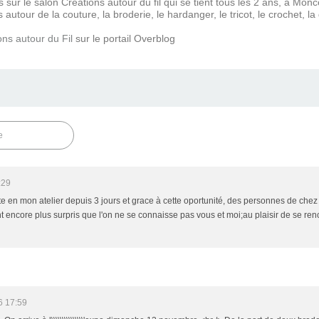
s sur le salon Creations autour du fil qui se tient tous les 2 ans, à Mo
autour de la couture, la broderie, le hardanger, le tricot, le crochet, la 
ons autour du Fil
sur le portail Overblog
e
:29
rte en mon atelier depuis 3 jours et grace à cette oportunité, des personnes de chez 
ent encore plus surpris que l'on ne se connaisse pas vous et moi;au plaisir de se r
6 17:59