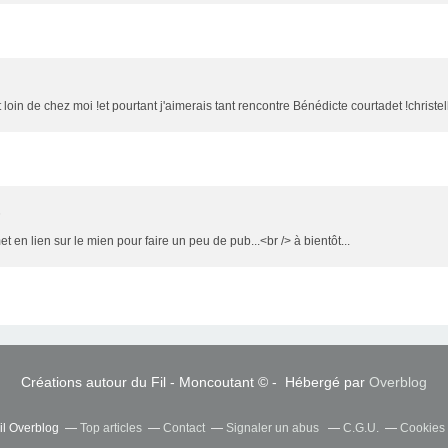
 loin de chez moi !et pourtant j'aimerais tant rencontre Bénédicte courtadet !christel
6
t en lien sur le mien pour faire un peu de pub...<br /> à bientôt...
Créations autour du Fil - Moncoutant © - Hébergé par
Overblog
il Overblog
Top articles
Contact
Signaler un abus
C.G.U.
Cookies 