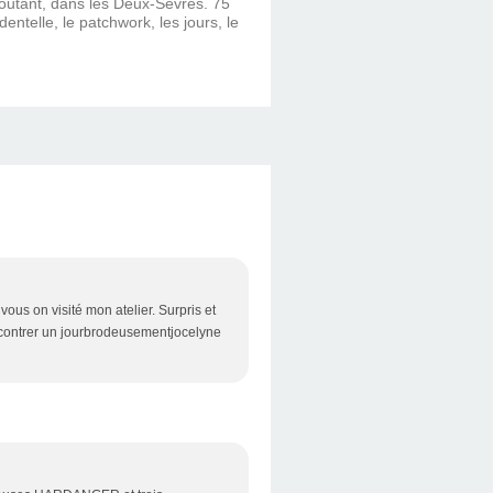
ncoutant, dans les Deux-Sèvres. 75
dentelle, le patchwork, les jours, le
vous on visité mon atelier. Surpris et
encontrer un jourbrodeusementjocelyne