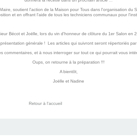
donnera la recette dans un prochain article ...
ire, soutient l'action de la Maison pour Tous dans l'organisation du Sa
osition et en offrant l'aide de tous les techniciens communaux pour l'inst
eur Bécot et Joëlle, lors du vin d'honneur de clôture du 1er Salon en 2
 présentation générale ! Les articles qui suivront seront répertoriés par
des commentaires, et à nous interroger sur tout ce qui pourrait vous int
Oups, on retourne à la préparation !!!
A bientôt,
Joëlle et Nadine
Retour à l'accueil