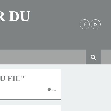
R DU
U FIL"
…