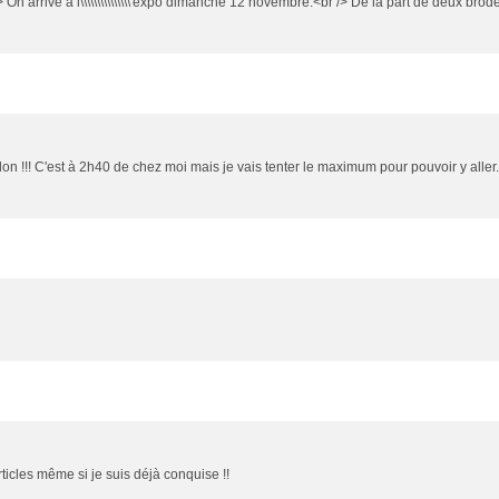
 /> On arrive à l\\\\\\\\\\\\\\\'expo dimanche 12 novembre.<br /> De la part de deux 
alon !!! C'est à 2h40 de chez moi mais je vais tenter le maximum pour pouvoir y all
articles même si je suis déjà conquise !!