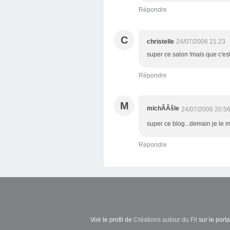
Répondre
C
christelle
24/07/2006 21:23
super ce salon !mais que c'est
Répondre
M
michÃÂšle
24/07/2006 20:5
super ce blog...demain je le me
Répondre
Voir le profil de
Créations autour du Fil
sur le porta