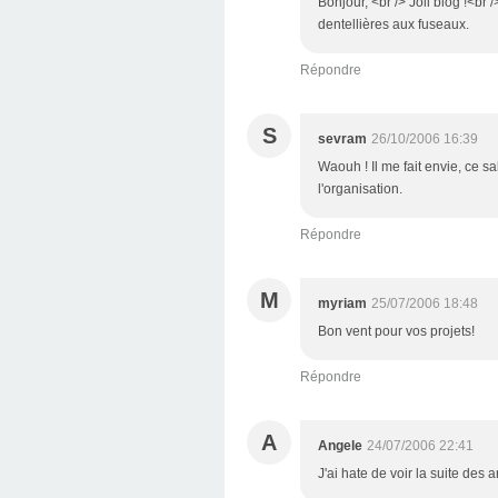
Bonjour, <br /> Joli blog !<br
dentellières aux fuseaux.
Répondre
S
sevram
26/10/2006 16:39
Waouh ! Il me fait envie, ce s
l'organisation.
Répondre
M
myriam
25/07/2006 18:48
Bon vent pour vos projets!
Répondre
A
Angele
24/07/2006 22:41
J'ai hate de voir la suite des 