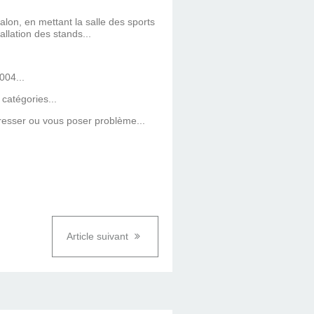
lon, en mettant la salle des sports
allation des stands...
004...
 catégories...
éresser ou vous poser problème...
Article suivant