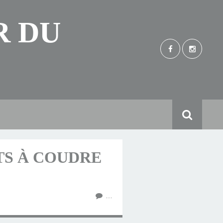
R DU
TS À COUDRE
…