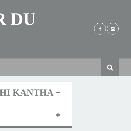
R DU
HI KANTHA +
…