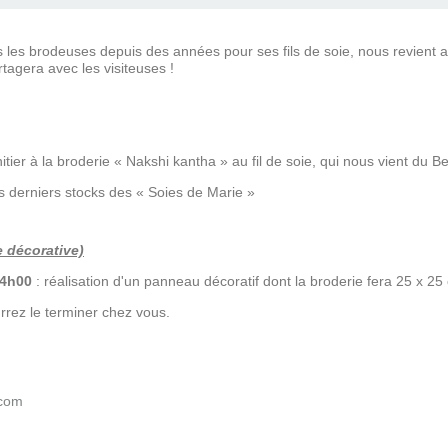
s les brodeuses depuis des années pour ses fils de soie, nous revient 
tagera avec les visiteuses !
ier à la broderie « Nakshi kantha » au fil de soie, qui nous vient du B
s derniers stocks des « Soies de Marie »
 décorative)
14h00
: réalisation d'un panneau décoratif dont la broderie fera 25 x 2
rrez le terminer chez vous.
.com