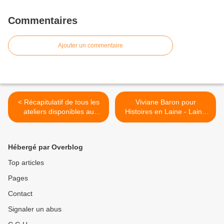
Commentaires
Ajouter un commentaire
< Récapitulatif de tous les
Viviane Baron pour
ateliers disponibles au
Histoires en Laine - Laine
salon de Moncoutant 2024
feutrée à la main +
ATELIER INITIATION
FEUTRAGE >
Hébergé par Overblog
Top articles
Pages
Contact
Signaler un abus