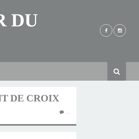
R DU
INT DE CROIX
…