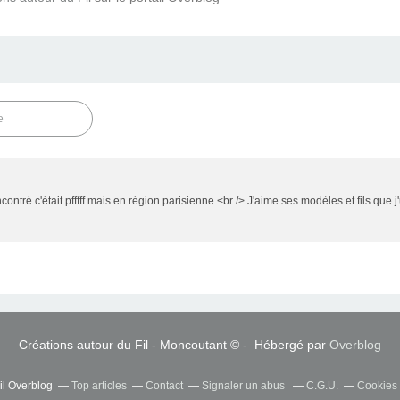
e
ncontré c'était pfffff mais en région parisienne.<br /> J'aime ses modèles et fils que j
Créations autour du Fil - Moncoutant © - Hébergé par
Overblog
il Overblog
Top articles
Contact
Signaler un abus
C.G.U.
Cookies 