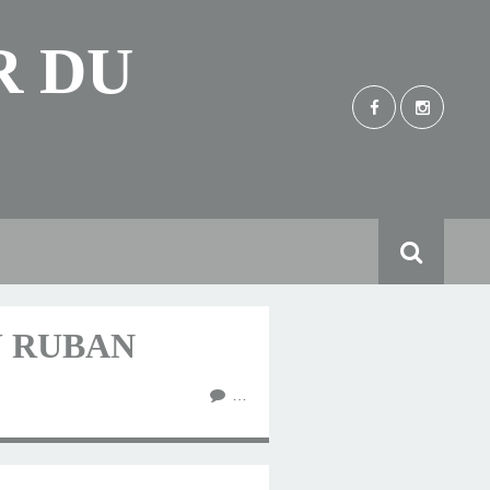
R DU
U RUBAN
…